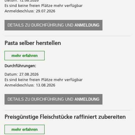
Datum: 12.08.2026
Brote. Sie nehmen feines Brot, Sauerteigansatz und
Es sind keine freien Plätze mehr verfügbar
Fermentwasser mit nach Hause. Grundkenntnisse zum Brot
Anmeldeschluss: 29.07.2026
backen sind von Vorteil.
Kosten
DETAILS ZU DURCHFÜHRUNG UND
ANMELDUNG
CHF 130.00 inkl. Lebensmittel und Verpflegung
Pasta selber herstellen
mehr erfahren
Tauchen Sie ein in die Kunst der Pastaherstellung und lernen Sie
Durchführungen:
in unserem Kurs, wie Sie aus einfachen Zutaten unterschiedliche
Datum: 27.08.2026
Formen, mit und ohne Füllung, zaubern. Wir bereiten frische
Es sind keine freien Plätze mehr verfügbar
Pasta auf verschiedene Arten zu – von
Anmeldeschluss: 13.08.2026
der handgemachten Pasta bis hin zur Herstellung mit der
Maschine. Geschmackvolle Saucen runden unsere
Pastakreationen ab.
DETAILS ZU DURCHFÜHRUNG UND
ANMELDUNG
Kosten
Preisgünstige Fleischstücke raffiniert zubereiten
CHF 95.00 inkl. Lebensmittel
mehr erfahren