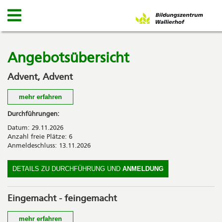
Angebotsübersicht
Advent, Advent
mehr erfahren
Gestalten Sie Ihren eigenen Adventskranz und kreieren Sie
Durchführungen:
Schritt für Schritt Ihr persönliches Unikat. Egal ob modern,
Datum: 29.11.2026
natürlich, verspielt oder wild.
Anzahl freie Plätze: 6
Anmeldeschluss: 13.11.2026
Kosten
CHF 76.00; inkl. Zwischenverpflegung, zzgl. Materialkosten
DETAILS ZU DURCHFÜHRUNG UND
ANMELDUNG
für individuelle Dekoration
Eingemacht - feingemacht
mehr erfahren