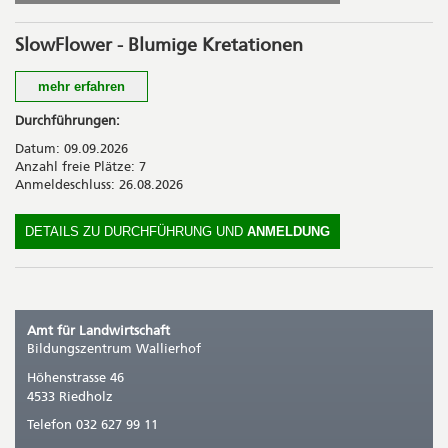
CHF 80.00 inkl. Material und Zwischenverpflegung
SlowFlower - Blumige Kretationen
mehr erfahren
Sie lernen, wie ein Blumenstrauss aufgebaut und fachgerecht
Durchführungen:
gebunden wird. Im Kurs kreieren wir einen regionalen,
Datum: 09.09.2026
saisonalen und nachhaltigen Blumenstrauss mit Schnittblumen
Anzahl freie Plätze: 7
aus dem Wallierhof-Garten.
Anmeldeschluss: 26.08.2026
Kosten
DETAILS ZU DURCHFÜHRUNG UND
ANMELDUNG
CHF 85.00 inkl. Material und Kursunterlagen
Amt für Landwirtschaft
Bildungszentrum Wallierhof
Höhenstrasse 46
4533 Riedholz
Telefon 032 627 99 11