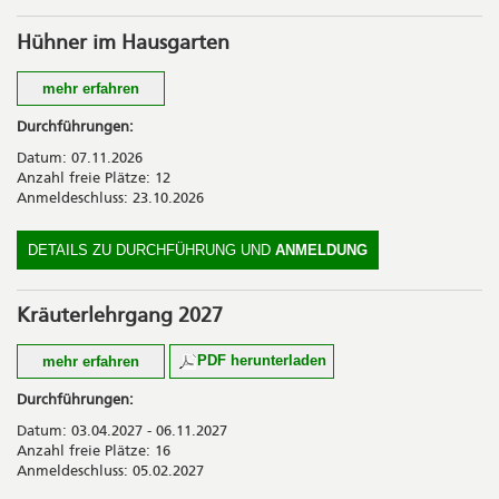
CHF 73.00 inkl. Lebensmittel
Hühner im Hausgarten
mehr erfahren
Frühstückseier von den eigenen Hühnern im Garten – einfach
Durchführungen:
wunderbar. Sie lernen, was es braucht, damit Hühner
Datum: 07.11.2026
und Gartenbesitzerinnen sowie Gartenbesitzer glücklich werden.
Anzahl freie Plätze: 12
Anmeldeschluss: 23.10.2026
Kosten
CHF 75.00 inkl. Zwischenverpflegung
DETAILS ZU DURCHFÜHRUNG UND
ANMELDUNG
Kräuterlehrgang 2027
PDF herunterladen
mehr erfahren
Möchten Sie einen Kräutergarten hegen und pflegen?
Durchführungen:
Kultivierte und wildwachsende Kräuter sowie Heilpflanzen
Datum: 03.04.2027 - 06.11.2027
erkennen und fachgerecht verarbeiten?
Anzahl freie Plätze: 16
Dann besuchen Sie uns. Wir bieten Ihnen vielfältige Kurse rund
Anmeldeschluss: 05.02.2027
um Kräuter und Heilpflanzen. Erleben Sie Wissen in einer