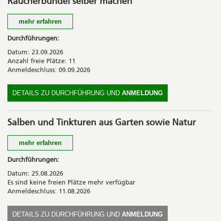
Räucherbündel selber machen
CHF 65.00 inkl. Lebensmittel
mehr erfahren
Der Zauber von Artemesia (Beifuss) – eine kraftvolle
Durchführungen:
Räucherpflanze. Kreieren Sie damit Ihre eigenen Räucherbündel
Datum: 23.09.2026
für besondere Momente.
Anzahl freie Plätze: 11
Anmeldeschluss: 09.09.2026
Kosten
CHF 69.00 inkl. Zwischenverpflegung
DETAILS ZU DURCHFÜHRUNG UND
ANMELDUNG
Salben und Tinkturen aus Garten sowie Natur
mehr erfahren
Entdecken Sie die Kraft heimischer Pflanzen. In diesem
Durchführungen:
inspirierenden Kurs lernen Sie, wie aus Kräutern und Pflanzen
Datum: 25.08.2026
aus Garten sowie Natur wohltuende Salben und Tinkturen
Es sind keine freien Plätze mehr verfügbar
entstehen. Mit einfachen Rezepten und praktischen Tipps stellen
Anmeldeschluss: 11.08.2026
wir gemeinsam natürliche Produkte her.
Kosten
DETAILS ZU DURCHFÜHRUNG UND
ANMELDUNG